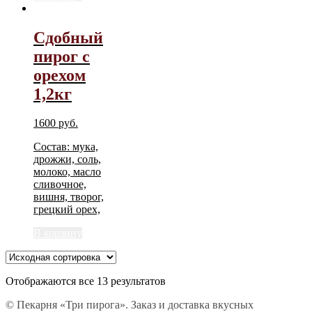
Сдобный
пирог с
орехом
1,2кг
1600
руб.
Состав: мука,
дрожжи, соль,
молоко, масло
сливочное,
вишня, творог,
грецкий орех,
В корзину
Отображаются все 13 результатов
© Пекарня «Три пирога». Заказ и доставка вкусных