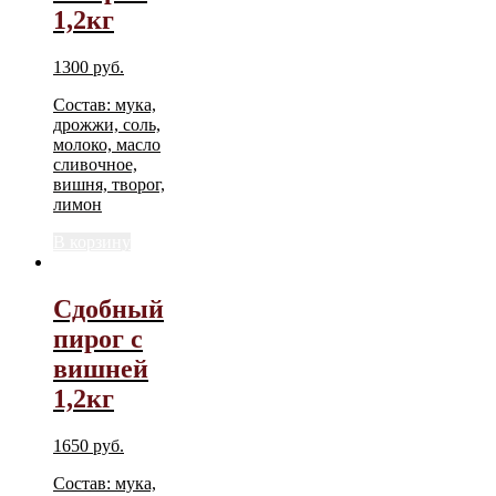
1,2кг
1300
руб.
Состав: мука,
дрожжи, соль,
молоко, масло
сливочное,
вишня, творог,
лимон
В корзину
Сдобный
пирог с
вишней
1,2кг
1650
руб.
Состав: мука,