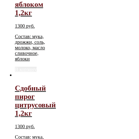
яблоком
1,2кг
1300
руб.
Состав: мука,
дрожжи, соль,
молоко, масло
сливочное,
яблоки
В корзину
Сдобный
пирог
цитрусовый
1,2кг
1300
руб.
Состав: мука,