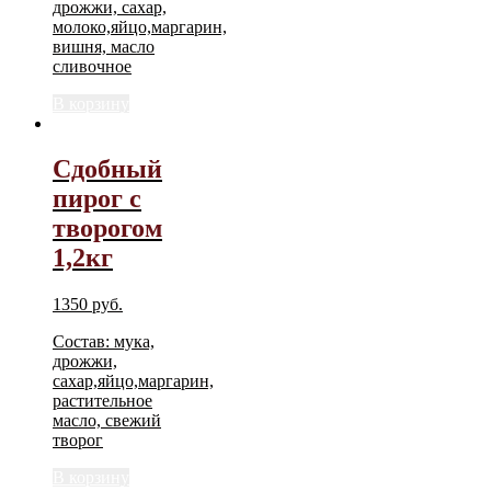
дрожжи, сахар,
молоко,яйцо,маргарин,
вишня, масло
сливочное
В корзину
Сдобный
пирог с
творогом
1,2кг
1350
руб.
Состав: мука,
дрожжи,
сахар,яйцо,маргарин,
растительное
масло, свежий
творог
В корзину