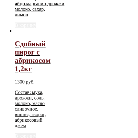
яйцо,маргарин,дрожжи,
молоко, сахар,
лимон
В корзину
Сдобный
пирог с
абрикосом
1,2кг
1300
руб.
Состав: мука,
дрожжи, соль,
молоко, масло
сливочное,
вишня, творог,
абрикосовый
джем
В корзину