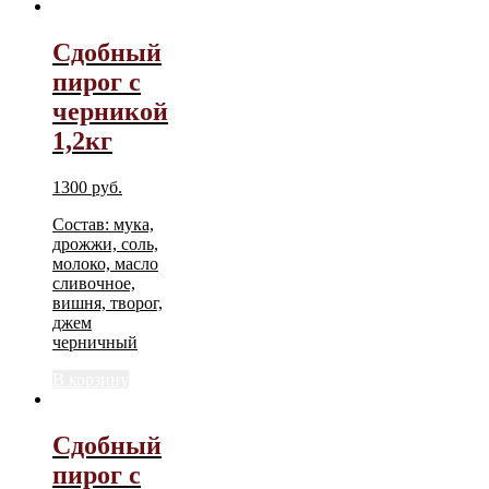
Сдобный
пирог с
черникой
1,2кг
1300
руб.
Состав: мука,
дрожжи, соль,
молоко, масло
сливочное,
вишня, творог,
джем
черничный
В корзину
Сдобный
пирог с