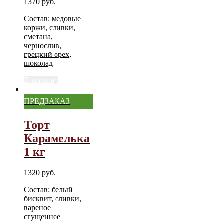
1370
руб.
Состав: медовые
коржи, сливки,
сметана,
чернослив,
грецкий орех,
шоколад
В корзину
ПРЕДЗАКАЗ
Торт
Карамелька
1 кг
1320
руб.
Состав: белый
бисквит, сливки,
вареное
сгущенное