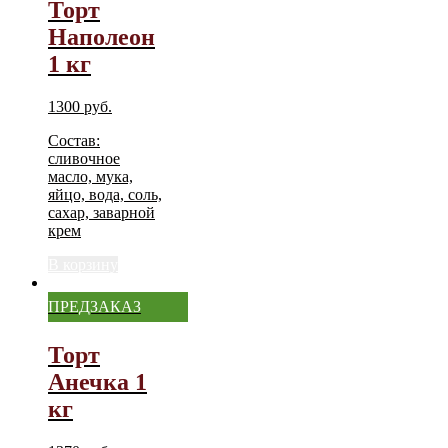
Торт
Наполеон
1 кг
1300
руб.
Состав:
сливочное
масло, мука,
яйцо, вода, соль,
сахар, заварной
крем
В корзину
ПРЕДЗАКАЗ
Торт
Анечка 1
кг