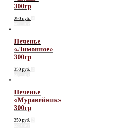
300гр
290
руб.
В
корзину
Печенье
«Лимонное»
300гр
350
руб.
В
корзину
Печенье
«Муравейник»
300гр
350
руб.
В
корзину