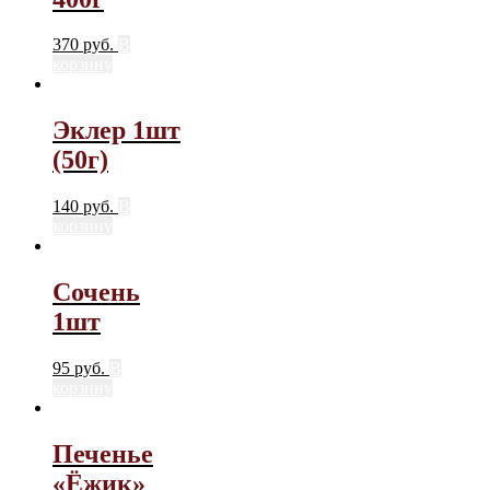
370
руб.
В
корзину
Эклер 1шт
(50г)
140
руб.
В
корзину
Сочень
1шт
95
руб.
В
корзину
Печенье
«Ёжик»