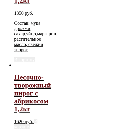
1,2кг
1350
руб.
Состав: мука,
дрожжи,
сахар,яйцо,маргарин,
растительное
масло, свежий
творог
В корзину
Песочно-
творожный
пирог с
абрикосом
1,2кг
1620
руб.
В
корзину