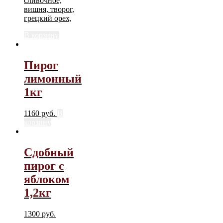
сливочное,
вишня, творог,
грецкий орех,
В корзину
Пирог
лимонный
1кг
1160
руб.
В
корзину
Сдобный
пирог с
яблоком
1,2кг
1300
руб.